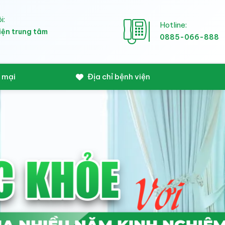
i:
Hotline:
iện trung tâm
0885-066-888
 mại
Địa chỉ bệnh viện