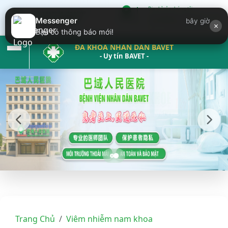
Địa chỉ của chúng tôi:
Krong Bavet ( đối diện trung
Messenger
bây giờ
×
tâm thương mại Bavet)
Bạn có thông báo mới!
ĐA KHOA NHÂN DÂN BAVET
- Uy tín BAVET -
Trang Chủ
Viêm nhiễm nam khoa