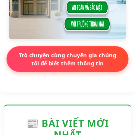
Trò chuyện cùng chuyên gia chúng
tôi để biết thêm thông tin
📰 BÀI VIẾT MỚI
NHẤT