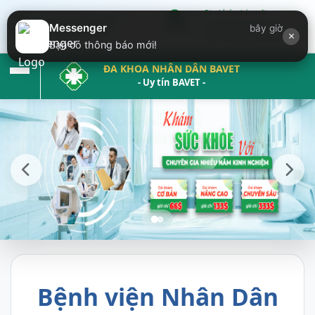
Địa chỉ của chúng tôi:
Krong Bavet ( đối diện trung
Messenger
bây giờ
×
tâm thương mại Bavet)
Bạn có thông báo mới!
ĐA KHOA NHÂN DÂN BAVET
- Uy tín BAVET -
Bệnh viện Nhân Dân