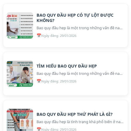
BAO QUY ĐẦU HẸP CÓ TỰ LỘT ĐƯỢC
KHÔNG?
Bao quy đầu hẹp là một trong những vấn đề nam
khoa khá phổ biến, có thể gặp ở cả trẻ em và nam
Ngày đăng: 29/01/2026
giới trưởng thành. Một trong những thắc...
TÌM HIỂU BAO QUY ĐẦU HẸP
Bao quy đầu hẹp là một trong những vấn đề nam
khoa khá phổ biến, có thể gặp ở cả trẻ em và nam
Ngày đăng: 29/01/2026
giới trưởng thành. Tuy nhiên, do tâm lý...
BAO QUY ĐẦU HẸP THỨ PHÁT LÀ GÌ?
Bao quy đầu hẹp là tình trạng khá phổ biến ở nam
giới, tuy nhiên không phải ai cũng hiểu rõ các
Ngày đăng: 29/01/2026