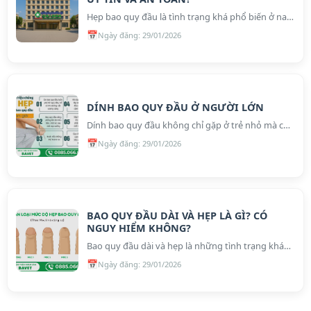
Hẹp bao quy đầu là tình trạng khá phổ biến ở nam
giới, có thể gặp ở cả trẻ nhỏ và người trưởng
Ngày đăng: 29/01/2026
thành. Tuy nhiên, không ít nam giới vì ...
DÍNH BAO QUY ĐẦU Ở NGƯỜI LỚN
Dính bao quy đầu không chỉ gặp ở trẻ nhỏ mà còn
xuất hiện khá phổ biến ở nam giới trưởng thành.
Ngày đăng: 29/01/2026
Tình trạng này nếu không được phát hiệ...
BAO QUY ĐẦU DÀI VÀ HẸP LÀ GÌ? CÓ
NGUY HIỂM KHÔNG?
Bao quy đầu dài và hẹp là những tình trạng khá
phổ biến ở nam giới, đặc biệt là trong độ tuổi
Ngày đăng: 29/01/2026
trưởng thành. Tuy nhiên, do tâm lý e ngạ...