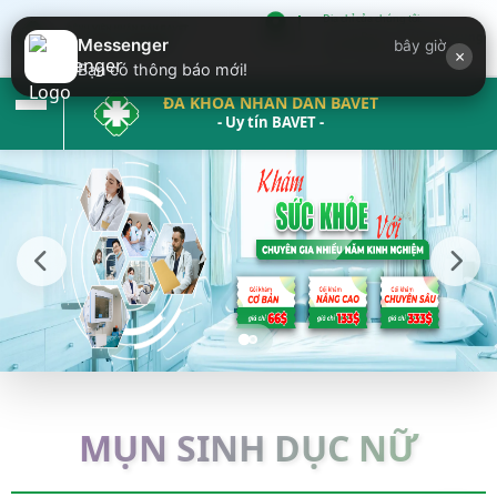
Địa chỉ của chúng tôi:
Krong Bavet ( đối diện trung
Messenger
bây giờ
×
tâm thương mại Bavet)
Bạn có thông báo mới!
ĐA KHOA NHÂN DÂN BAVET
- Uy tín BAVET -
MỤN SINH DỤC NỮ