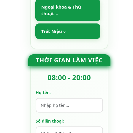
Ngoại khoa & Thủ
thuật ⌵
Tiết Niệu ⌵
THỜI GIAN LÀM VIỆC
08:00 - 20:00
Họ tên:
Số điện thoại: