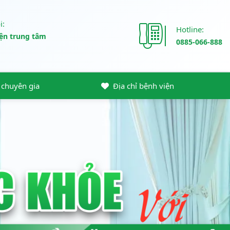
i:
Hotline:
iện trung tâm
0885-066-888
u chuyên gia
Địa chỉ bệnh viện