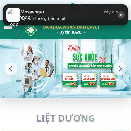
Địa chỉ của chúng tôi:
Krong Bavet ( đối diện trung
Messenger
bây giờ
×
tâm thương mại Bavet)
Bạn có thông báo mới!
ĐA KHOA NHÂN DÂN BAVET
- Uy tín BAVET -
LIỆT DƯƠNG